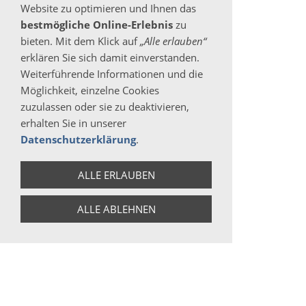
Website zu optimieren und Ihnen das
bestmögliche Online-Erlebnis
zu
PACK
bieten. Mit dem Klick auf
„Alle erlauben“
erklären Sie sich damit einverstanden.
ZUTATEN DER MISCHUNG: Zucker, Reismehl,
Weiterführende Informationen und die
Kakaopulver 11%, Kakaobutter, MILCHPULVER,
Möglichkeit, einzelne Cookies
Süßstoff: E420; Emulgator: E475, E433;
zuzulassen oder sie zu deaktivieren,
Backtriebmittel: E336; Verdickungsmittel: E412;
erhalten Sie in unserer
Aromen, Stabilisator: E450. Kann
Datenschutzerklärung
.
SCHALENFRÜCHTE, SOJA, EIER enthalten
ALLE ERLAUBEN
NÄHRWERTANGABEN
(DURCHSCHNITTSWERT PRO 100
ALLE ABLEHNEN
G PRODUKT)
Energie
1633kj / 386 kcal
Fett
6 g
davon gesättigte
3,7 g