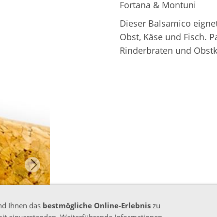
Fortana & Montuni
Dieser Balsamico eignet
Obst, Käse und Fisch. 
Rinderbraten und Obst
nd Ihnen das
bestmögliche Online-Erlebnis
zu