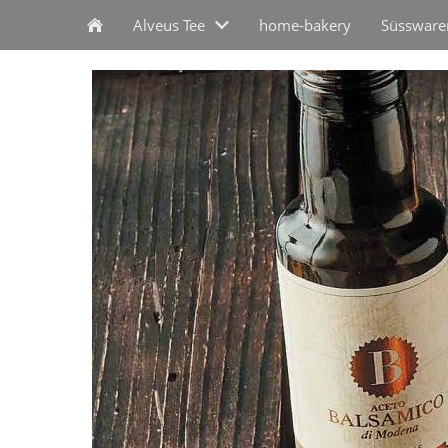
Alveus Tee
home-bakery
Süssware