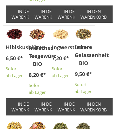
IN DEN
IN DEN
IN DEN
IN DEN
WARENKORB
WARENKORB
WARENKORB
WARENKORB
Innere
Hibiskusblüten
Ingwerstücke
Indisches
Gelassenheit
Teegewürz
6,50 €
*
7,20 €
*
BIO
BIO
Sofort
Sofort
9,50 €
*
8,20 €
*
ab Lager
ab Lager
Sofort
Sofort
ab Lager
ab Lager
IN DEN
IN DEN
IN DEN
IN DEN
WARENKORB
WARENKORB
WARENKORB
WARENKORB