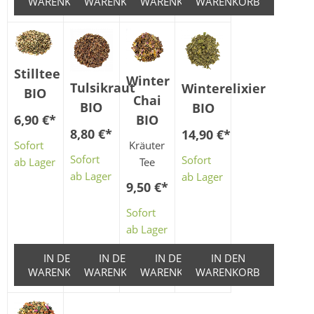
WARENKORB
WARENKORB
WARENKORB
WARENKORB
Stilltee
Winter
Tulsikraut
Winterelixier
BIO
Chai
BIO
BIO
BIO
6,90 €
*
8,80 €
*
14,90 €
*
Kräuter
Sofort
Sofort
Sofort
Tee
ab Lager
ab Lager
ab Lager
9,50 €
*
Sofort
ab Lager
IN DEN
IN DEN
IN DEN
IN DEN
WARENKORB
WARENKORB
WARENKORB
WARENKORB