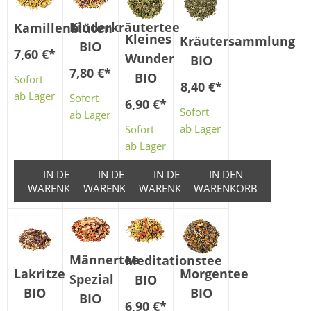
Kinderkräutertee
Kamillenblüten
Kleines
Kräutersammlung
BIO
7,60 €
*
Wunder
BIO
7,80 €
*
BIO
Sofort
8,40 €
*
ab Lager
Sofort
6,90 €
*
Sofort
ab Lager
ab Lager
Sofort
ab Lager
IN DEN
IN DEN
IN DEN
IN DEN
WARENKORB
WARENKORB
WARENKORB
WARENKORB
Männertee
Meditationstee
Morgentee
Lakritze
Spezial
BIO
BIO
BIO
BIO
6,90 €
*