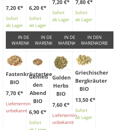
7,20 €
*
7,80 €
*
7,20 €
*
6,20 €
*
Sofort
Sofort
Sofort
Sofort
ab Lager
ab Lager
ab Lager
ab Lager
IN DEN
IN DEN
IN DEN
IN DEN
WARENKORB
WARENKORB
WARENKORB
WARENKORB
Griechischer
Fastenkräutertee
Genieß
Golden
Bergkräuter
BIO
den
Herbs
BIO
Abend
7,70 €
*
BIO
13,50 €
*
BIO
Liefertermin
7,60 €
*
Sofort
unbekannt
6,90 €
*
Liefertermin
ab Lager
unbekannt
Sofort
ab Lager