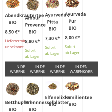
Ayurveda
Ayurveda
Abendkräutertee
Amour
Pur
Pitta
BIO
Provence
BIO
BIO
8,50 €
*
BIO
8,00 €
*
7,30 €
*
Liefertermin
8,80 €
*
Sofort
unbekannt
Sofort
Sofort
ab Lager
ab Lager
ab Lager
IN DEN
IN DEN
IN DEN
IN DEN
WARENKORB
WARENKORB
WARENKORB
WARENKORB
Elfenelixier
Familientee
Betthupferl
Brennnesselblätter
BIO
BIO
BIO
BIO